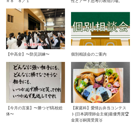
Ｒ８ ８／１
性とアート思考の表現の場。
【中高全】〜防災訓練〜
個別相談会のご案内
【今月の言葉】〜勝つぞ❗️高校総
【家庭科】愛情お弁当コンテス
体〜
ト(日本調理師会主催)最優秀賞🏆
金賞🥇銅賞受賞🥉