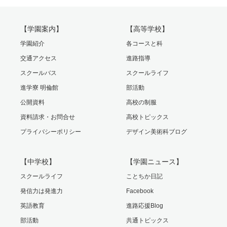
【学園案内】
【高等学校】
学園紹介
各コースと科
交通アクセス
進路指導
スクールバス
スクールライフ
進学寮 明倫館
部活動
公開資料
高校の制服
資料請求・お問合せ
高校トピックス
プライバシーポリシー
デザイン美術科ブログ
【中学校】
【学園ニュース】
スクールライフ
ことちか日記
発信力は発進力
Facebook
英語教育
進路応援Blog
部活動
共通トピックス