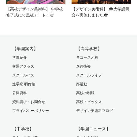
【高校デザイン美術科】 中学校
【デザイン美術科】 🎓大学説明
修了式にて黒板アート！🎨
会を実施しました🎓
【学園案内】
【高等学校】
学園紹介
各コースと科
交通アクセス
進路指導
スクールバス
スクールライフ
進学寮 明倫館
部活動
公開資料
高校の制服
資料請求・お問合せ
高校トピックス
プライバシーポリシー
デザイン美術科ブログ
【中学校】
【学園ニュース】