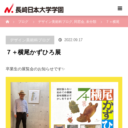
ホーム
ブログ
デザイン美術科ブログ
,
同窓会
,
未分類
７＋横尾
かずひろ展
デザイン美術科ブログ
2022.09.17
７＋横尾かずひろ展
卒業生の展覧会のお知らせです✨