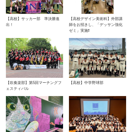
【高校】サッカー部 準決勝進
【高校デザイン美術科】外部講
出！
師をお招きし、「デッサン強化
ゼミ」実施❗️
【吹奏楽部】第5回マーチングフ
【高校】中学野球部
ェスティバル