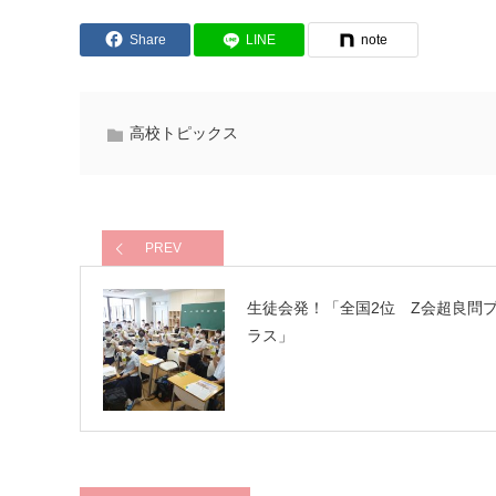
Share
LINE
note
高校トピックス
PREV
生徒会発！「全国2位 Z会超良問
ラス」