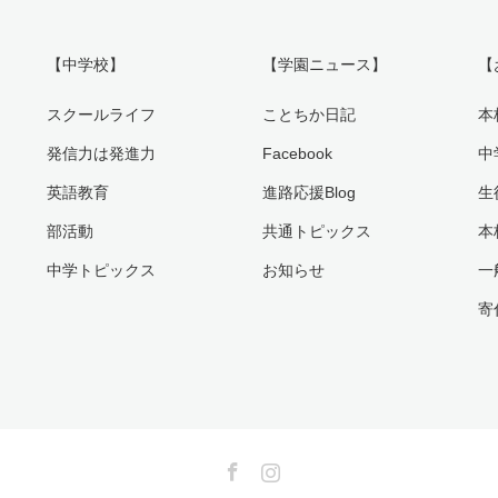
【中学校】
【学園ニュース】
【
スクールライフ
ことちか日記
本
発信力は発進力
Facebook
中
英語教育
進路応援Blog
生
部活動
共通トピックス
本
中学トピックス
お知らせ
一
寄
Facebook
Instagram