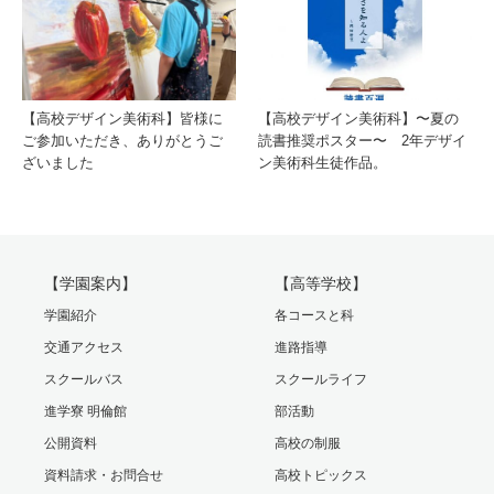
【高校デザイン美術科】皆様に
【高校デザイン美術科】〜夏の
ご参加いただき、ありがとうご
読書推奨ポスター〜 2年デザイ
ざいました
ン美術科生徒作品。
【学園案内】
【高等学校】
学園紹介
各コースと科
交通アクセス
進路指導
スクールバス
スクールライフ
進学寮 明倫館
部活動
公開資料
高校の制服
資料請求・お問合せ
高校トピックス