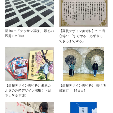
新1年生「デッサン基礎」 最初の
【高校デザイン美術科】〜生活
課題✨👩🏻‍🎨
心得〜 「すぐやる 必ずやる
できるまでやる」
【高校デザイン美術科】健康カ
【高校デザイン美術科】 美術研
ルタの外箱デザイン採用！〈日
修旅行 ［4日目］
本大学薬学部〉