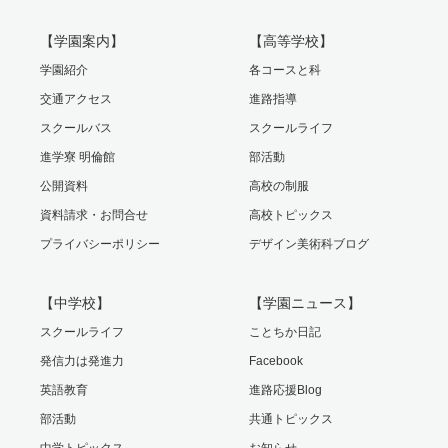
【学園案内】
【高等学校】
学園紹介
各コースと科
交通アクセス
進路指導
スクールバス
スクールライフ
進学寮 明倫館
部活動
公開資料
高校の制服
資料請求・お問合せ
高校トピックス
プライバシーポリシー
デザイン美術科ブログ
【中学校】
【学園ニュース】
スクールライフ
ことちか日記
発信力は発進力
Facebook
英語教育
進路応援Blog
部活動
共通トピックス
中学トピックス
お知らせ