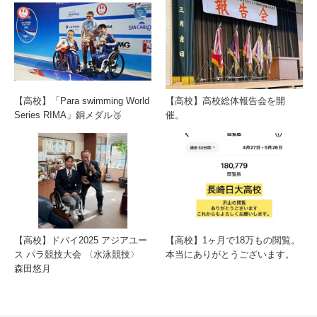
【高校】「Para swimming World
【高校】高校総体報告会を開
Series RIMA」銅メダル🥉
催。
【高校】ドバイ2025 アジアユー
【高校】1ヶ月で18万もの閲覧。
ス パラ競技大会 〈水泳競技〉
本当にありがとうございます。
森田悠月