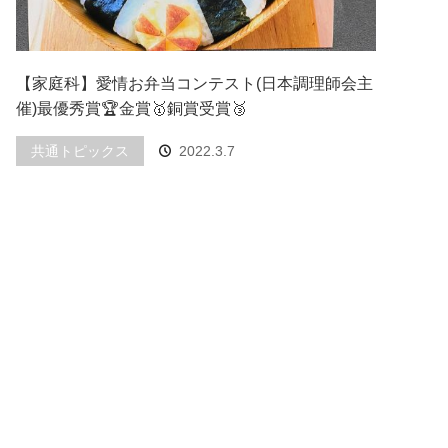
【家庭科】愛情お弁当コンテスト(日本調理師会主
催)最優秀賞🏆金賞🥇銅賞受賞🥉
共通トピックス
2022.3.7