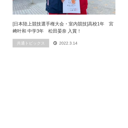
[日本陸上競技選手権大会・室内競技]高校1年 宮
﨑叶和 中学3年 松田晏奈 入賞！
共通トピックス
2022.3.14