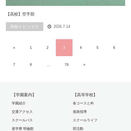
【高校】空手部
高校トピックス
2026.7.14
«
1
2
3
4
5
6
7
8
…
76
»
【学園案内】
【高等学校】
学園紹介
各コースと科
交通アクセス
進路指導
スクールバス
スクールライフ
進学寮 明倫館
部活動