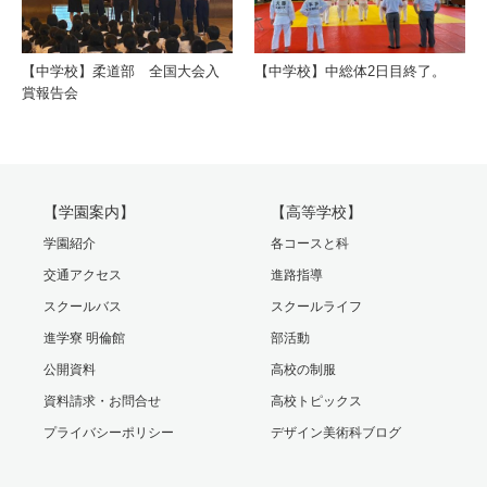
【中学校】柔道部 全国大会入
【中学校】中総体2日目終了。
賞報告会
【学園案内】
【高等学校】
学園紹介
各コースと科
交通アクセス
進路指導
スクールバス
スクールライフ
進学寮 明倫館
部活動
公開資料
高校の制服
資料請求・お問合せ
高校トピックス
プライバシーポリシー
デザイン美術科ブログ