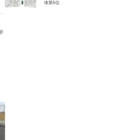
体第5位
学