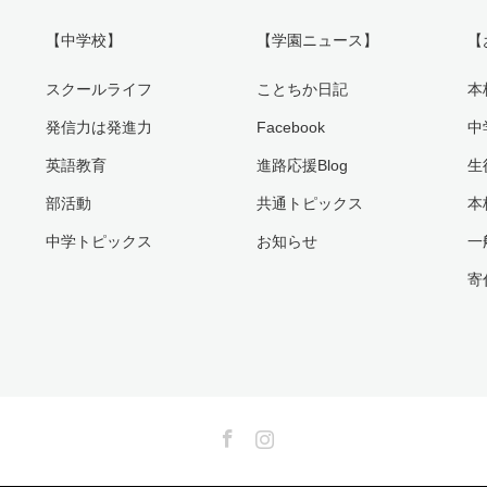
【中学校】
【学園ニュース】
【
スクールライフ
ことちか日記
本
発信力は発進力
Facebook
中
英語教育
進路応援Blog
生
部活動
共通トピックス
本
中学トピックス
お知らせ
一
寄
Facebook
Instagram