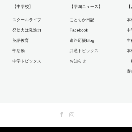
【中学校】
【学園ニュース】
【
スクールライフ
ことちか日記
本
発信力は発進力
Facebook
中
英語教育
進路応援Blog
生
部活動
共通トピックス
本
中学トピックス
お知らせ
一
寄
Facebook
Instagram