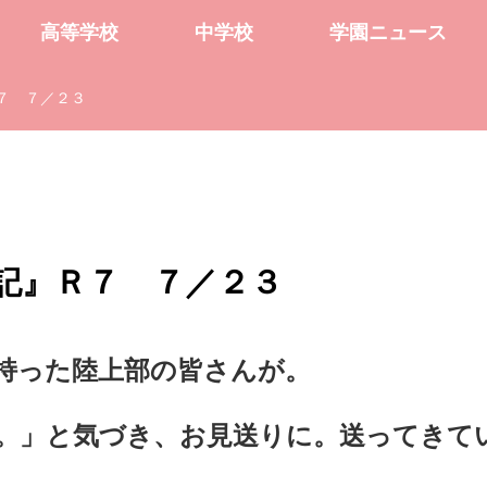
高等学校
中学校
学園ニュース
７ ７／２３
記』Ｒ７ ７／２３
持った陸上部の皆さんが。
。」と気づき、お見送りに。送ってきて