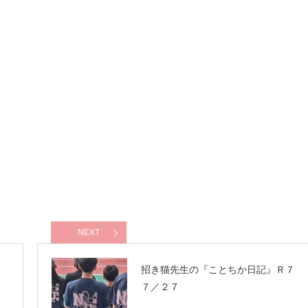
NEXT
７
招き猫先生の『ことちか日記』Ｒ７
７／２７