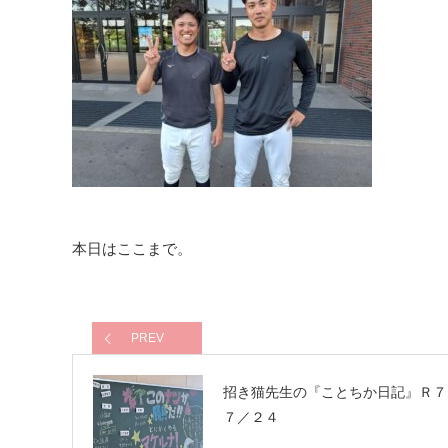
本日はここまで。
PREV
招き猫先生の『ことちか日記』Ｒ
７／２４