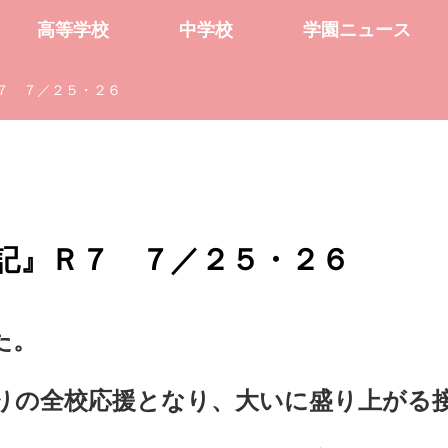
高等学校
中学校
学園ニュース
７ ７／２５・２６
記』Ｒ７ ７／２５・２６
た。
りの全校応援となり、大いに盛り上がる