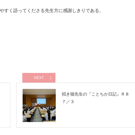
やすく語ってくださる先生方に感謝しきりである。
NEXT
８
招き猫先生の『ことちか日記』Ｒ８
７／３