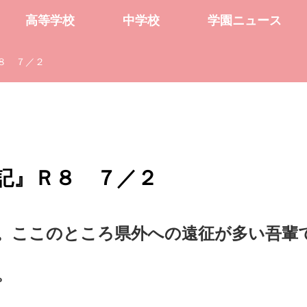
高等学校
中学校
学園ニュース
８ ７／２
記』Ｒ８ ７／２
。ここのところ県外への遠征が多い吾輩
。