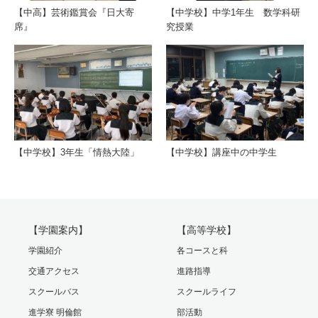
【中高】芸術鑑賞会『日大寄
【中学校】中学1年生 数学科研
席』
究授業
【中学校】3年生「情熱大陸」
【中学校】講座中の中学生
【学園案内】
【高等学校】
学園紹介
各コースと科
交通アクセス
進路指導
スクールバス
スクールライフ
進学寮 明倫館
部活動