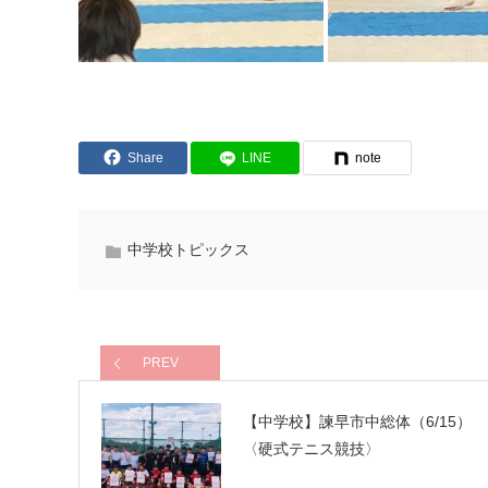
Share
LINE
note
中学校トピックス
PREV
【中学校】諫早市中総体（6/15）
〈硬式テニス競技〉