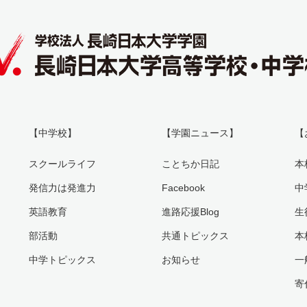
【中学校】
【学園ニュース】
【
スクールライフ
ことちか日記
本
発信力は発進力
Facebook
中
英語教育
進路応援Blog
生
部活動
共通トピックス
本
中学トピックス
お知らせ
一
寄