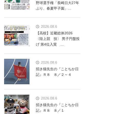
野球選手権「長崎日大27年
ぶり、春夏甲子園」…
2026.08.6
【高校】近畿総体2026
〈陸上競 技〉 男子円盤投
げ 第4位入賞 …
2026.08.6
招き猫先生の『ことちか日
記』Ｒ８ ８／２～４
2026.08.6
招き猫先生の『ことちか日
記』Ｒ８ ８／１