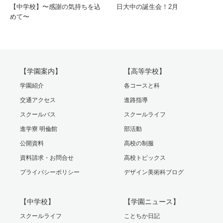
【中学校】〜感謝の気持ちを込
日大中の誕生会！2月
めて〜
【学園案内】
【高等学校】
学園紹介
各コースと科
交通アクセス
進路指導
スクールバス
スクールライフ
進学寮 明倫館
部活動
公開資料
高校の制服
資料請求・お問合せ
高校トピックス
プライバシーポリシー
デザイン美術科ブログ
【中学校】
【学園ニュース】
スクールライフ
ことちか日記