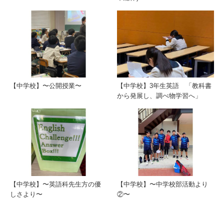
【中学校】〜公開授業〜
【中学校】3年生英語 「教科書
から発展し、調べ物学習へ」
【中学校】〜英語科先生方の優
【中学校】〜中学校部活動より
しさより〜
②〜