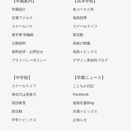
【学園案内】
【高等学校】
学園紹介
各コースと科
交通アクセス
進路指導
スクールバス
スクールライフ
進学寮 明倫館
部活動
公開資料
高校の制服
資料請求・お問合せ
高校トピックス
プライバシーポリシー
デザイン美術科ブログ
【中学校】
【学園ニュース】
スクールライフ
ことちか日記
発信力は発進力
Facebook
英語教育
進路応援Blog
部活動
共通トピックス
中学トピックス
お知らせ