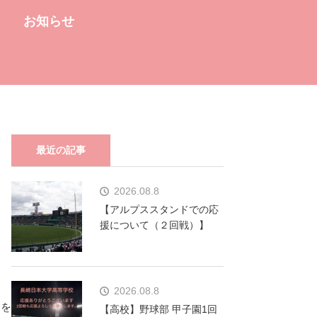
お知らせ
最近の記事
2026.08.8
【アルプススタンドでの応
援について（２回戦）】
2026.08.8
さを
【高校】野球部 甲子園1回