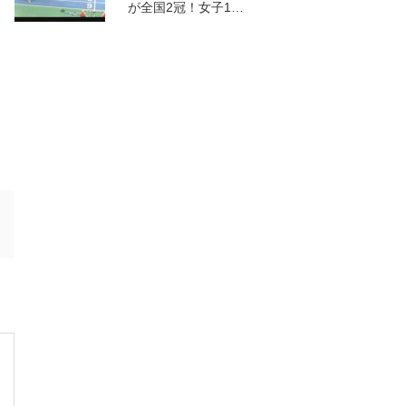
が全国2冠！女子1…