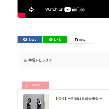
Share
LINE
note
共通トピックス
PREV
【高校】〜明日は育成会総会〜