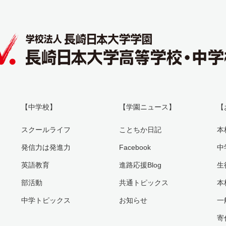
【中学校】
【学園ニュース】
【
スクールライフ
ことちか日記
本
発信力は発進力
Facebook
中
英語教育
進路応援Blog
生
部活動
共通トピックス
本
中学トピックス
お知らせ
一
寄