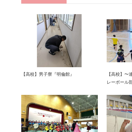
【高校】男子寮『明倫館』
【高校】〜
レーボール