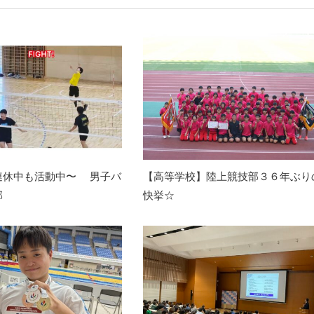
連休中も活動中〜 男子バ
【高等学校】陸上競技部３６年ぶり
部
快挙☆