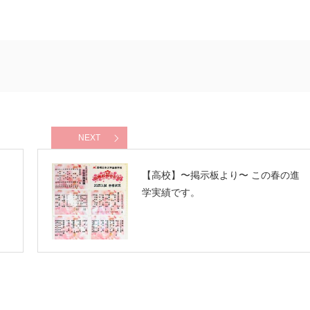
NEXT
【高校】〜掲示板より〜 この春の進
学実績です。