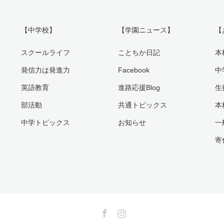
【中学校】
【学園ニュース】
【
スクールライフ
ことちか日記
本
発信力は発進力
Facebook
中
英語教育
進路応援Blog
生
部活動
共通トピックス
本
中学トピックス
お知らせ
一
寄
Facebook
Instagram