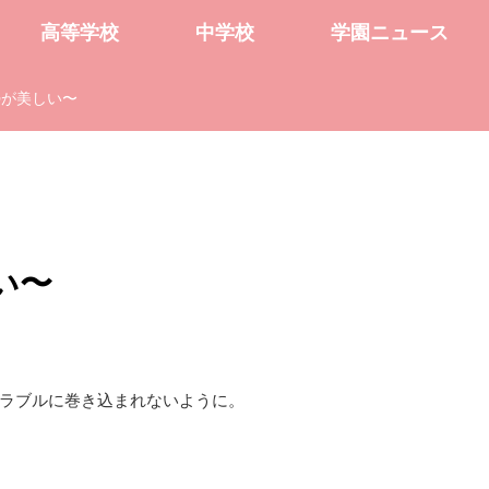
高等学校
中学校
学園ニュース
勢が美しい〜
い〜
ラブルに巻き込まれないように。