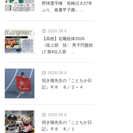
野球選手権「長崎日大27年
ぶり、春夏甲子園」…
2026.08.6
【高校】近畿総体2026
〈陸上競 技〉 男子円盤投
げ 第4位入賞 …
2026.08.6
招き猫先生の『ことちか日
記』Ｒ８ ８／２～４
2026.08.6
招き猫先生の『ことちか日
記』Ｒ８ ８／１