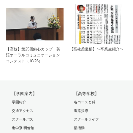
【高校】第25回純心カップ 英
【高校柔道部】〜卒業生紹介〜
語オーラルコミュニケーション
コンテスト（10/26）
【学園案内】
【高等学校】
学園紹介
各コースと科
交通アクセス
進路指導
スクールバス
スクールライフ
進学寮 明倫館
部活動