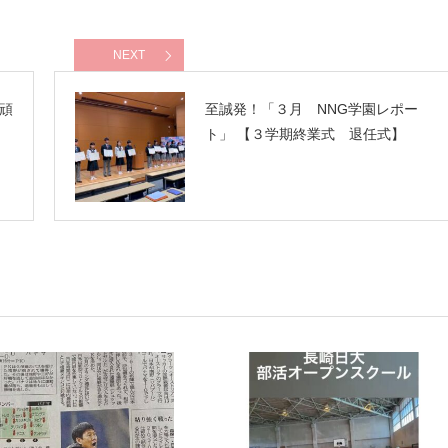
NEXT
頑
至誠発！「３月 NNG学園レポー
ト」 【３学期終業式 退任式】