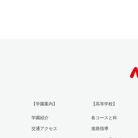
【学園案内】
【高等学校】
学園紹介
各コースと科
交通アクセス
進路指導