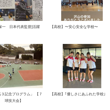
保一 日本代表監督]活躍
【高校】〜安心安全な学校〜
！
高３記念プログラム」 【７
【高校】｢優しさにあふれた学校｣
） 球技大会】