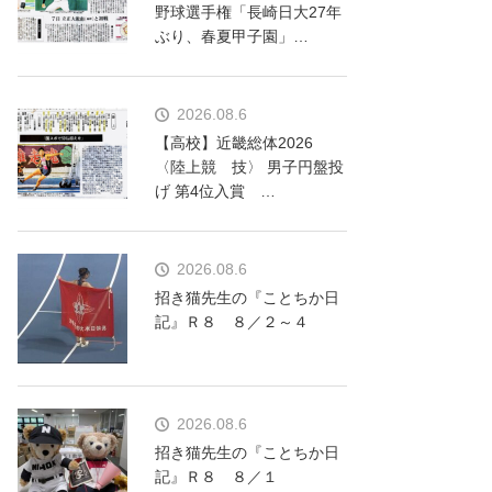
野球選手権「長崎日大27年
ぶり、春夏甲子園」…
2026.08.6
【高校】近畿総体2026
〈陸上競 技〉 男子円盤投
げ 第4位入賞 …
2026.08.6
招き猫先生の『ことちか日
記』Ｒ８ ８／２～４
2026.08.6
招き猫先生の『ことちか日
記』Ｒ８ ８／１