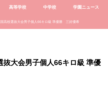
高等学校
中学校
学園ニュース
国高校選抜大会男子個人66キロ級 準優勝 三好優希
抜大会男子個人66キロ級 準優