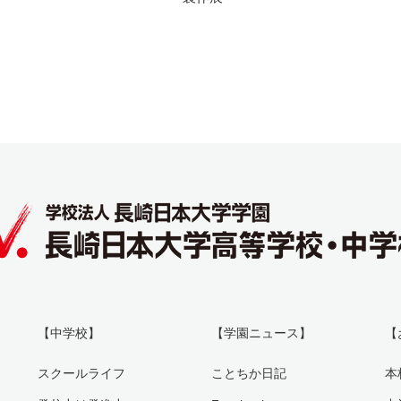
【中学校】
【学園ニュース】
【
スクールライフ
ことちか日記
本