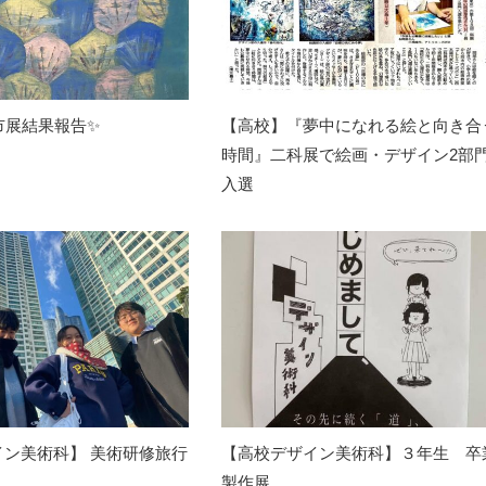
市展結果報告✨
【高校】『夢中になれる絵と向き合
時間』二科展で絵画・デザイン2部
入選
イン美術科】 美術研修旅行
【高校デザイン美術科】３年生 卒
製作展