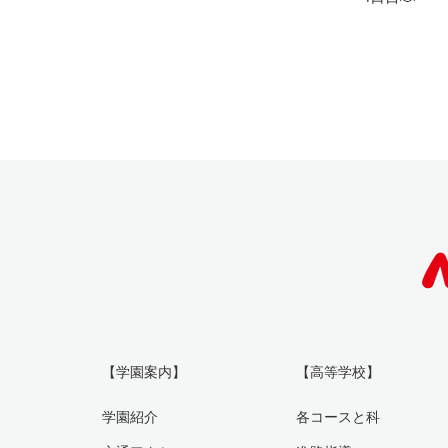
【学園案内】
【高等学校】
学園紹介
各コースと科