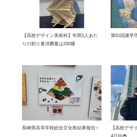
【高校デザイン美術科】年間1人あた
第61回諫早
りの割り箸消費量は200膳
長崎県高等学校総合文化祭結果報告✨
【高校デザ
4日目🐞