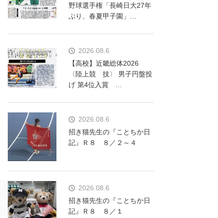
野球選手権「長崎日大27年
ぶり、春夏甲子園」…
2026.08.6
【高校】近畿総体2026
〈陸上競 技〉 男子円盤投
げ 第4位入賞 …
2026.08.6
招き猫先生の『ことちか日
記』Ｒ８ ８／２～４
2026.08.6
招き猫先生の『ことちか日
記』Ｒ８ ８／１