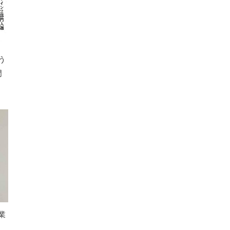
う
門
業