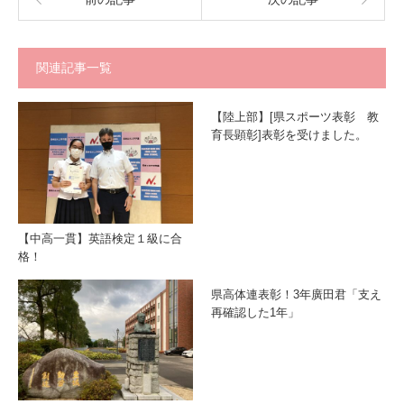
関連記事一覧
【陸上部】[県スポーツ表彰 教
育長顕彰]表彰を受けました。
【中高一貫】英語検定１級に合
格！
県高体連表彰！3年廣田君「支え
再確認した1年」