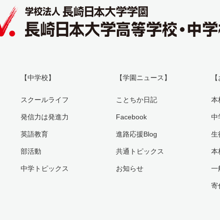
【中学校】
【学園ニュース】
【
スクールライフ
ことちか日記
本
発信力は発進力
Facebook
中
英語教育
進路応援Blog
生
部活動
共通トピックス
本
中学トピックス
お知らせ
一
寄