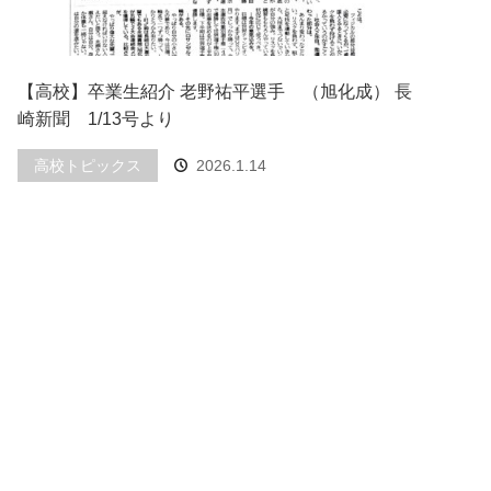
【高校】卒業生紹介 老野祐平選手 （旭化成） 長
崎新聞 1/13号より
高校トピックス
2026.1.14