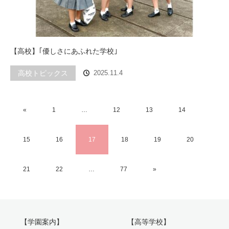
【高校】｢優しさにあふれた学校｣
高校トピックス
2025.11.4
«
1
…
12
13
14
15
16
17
18
19
20
21
22
…
77
»
【学園案内】
【高等学校】