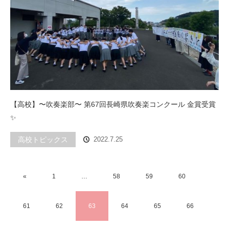
【高校】〜吹奏楽部〜 第67回長崎県吹奏楽コンクール 金賞受賞
✨
高校トピックス
2022.7.25
«
1
…
58
59
60
61
62
63
64
65
66