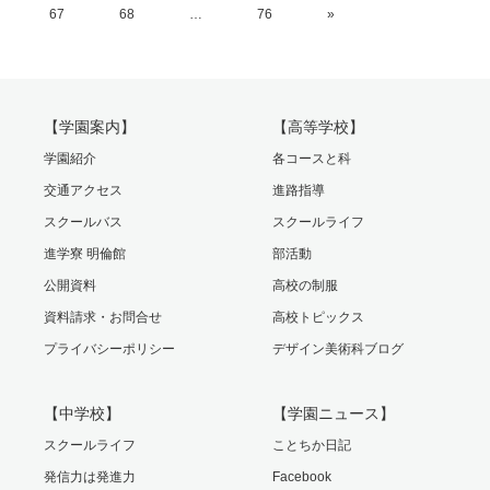
67
68
…
76
»
【学園案内】
【高等学校】
学園紹介
各コースと科
交通アクセス
進路指導
スクールバス
スクールライフ
進学寮 明倫館
部活動
公開資料
高校の制服
資料請求・お問合せ
高校トピックス
プライバシーポリシー
デザイン美術科ブログ
【中学校】
【学園ニュース】
スクールライフ
ことちか日記
発信力は発進力
Facebook