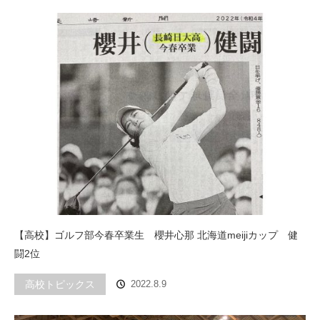
【高校】ゴルフ部今春卒業生 櫻井心那 北海道meijiカップ 健
闘2位
高校トピックス
2022.8.9