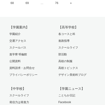
68
69
…
76
»
【学園案内】
【高等学校】
学園紹介
各コースと科
交通アクセス
進路指導
スクールバス
スクールライフ
進学寮 明倫館
部活動
公開資料
高校の制服
資料請求・お問合せ
高校トピックス
プライバシーポリシー
デザイン美術科ブログ
【中学校】
【学園ニュース】
スクールライフ
ことちか日記
発信力は発進力
Facebook