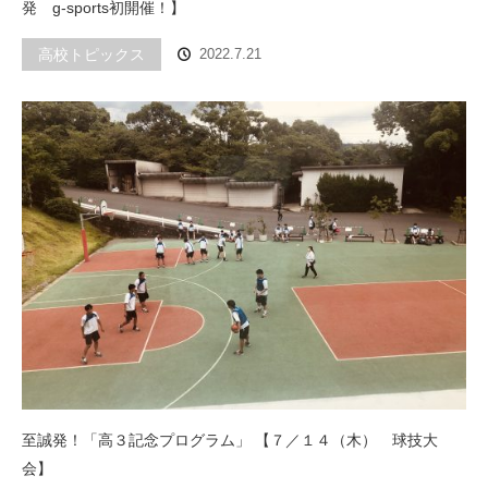
発 g-sports初開催！】
高校トピックス
2022.7.21
至誠発！「高３記念プログラム」 【７／１４（木） 球技大
会】