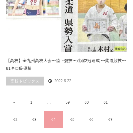
【高校】全九州高校大会〜陸上競技〜跳躍2冠達成 〜柔道競技〜
81キロ級優勝
高校トピックス
2022.6.22
«
1
…
59
60
61
62
63
64
65
66
67