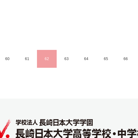
60
61
62
63
64
65
66