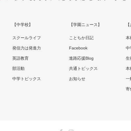
【中学校】
【学園ニュース】
【
スクールライフ
ことちか日記
本
発信力は発進力
Facebook
中
英語教育
進路応援Blog
生
部活動
共通トピックス
本
中学トピックス
お知らせ
一
寄
Facebook
Instagram