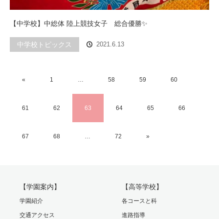
【中学校】中総体 陸上競技女子 総合優勝✨
中学校トピックス
2021.6.13
«
1
…
58
59
60
61
62
63
64
65
66
67
68
…
72
»
【学園案内】
【高等学校】
学園紹介
各コースと科
交通アクセス
進路指導