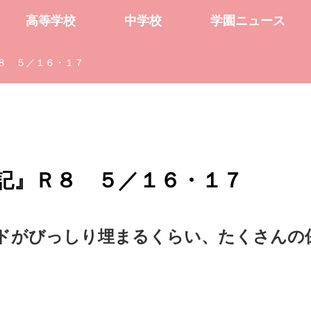
高等学校
中学校
学園ニュース
８ ５／１６・１７
記』Ｒ８ ５／１６・１７
ドがびっしり埋まるくらい、たくさんの