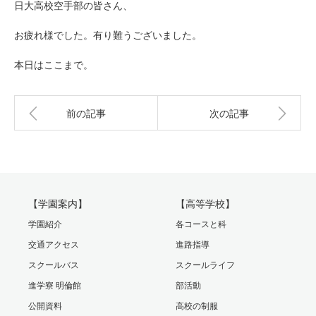
日大高校空手部の皆さん、
お疲れ様でした。有り難うございました。
本日はここまで。
前の記事
次の記事
【学園案内】
【高等学校】
学園紹介
各コースと科
交通アクセス
進路指導
スクールバス
スクールライフ
進学寮 明倫館
部活動
公開資料
高校の制服