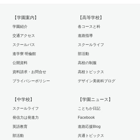
【学園案内】
【高等学校】
学園紹介
各コースと科
交通アクセス
進路指導
スクールバス
スクールライフ
進学寮 明倫館
部活動
公開資料
高校の制服
資料請求・お問合せ
高校トピックス
プライバシーポリシー
デザイン美術科ブログ
【中学校】
【学園ニュース】
スクールライフ
ことちか日記
発信力は発進力
Facebook
英語教育
進路応援Blog
部活動
共通トピックス