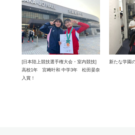
[日本陸上競技選手権大会・室内競技]
新たな学園
高校1年 宮﨑叶和 中学3年 松田晏奈
入賞！