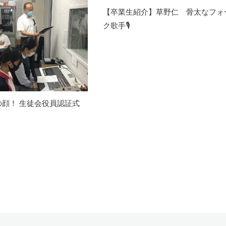
【卒業生紹介】草野仁 骨太なフォ
ク歌手🎙
の顔！ 生徒会役員認証式