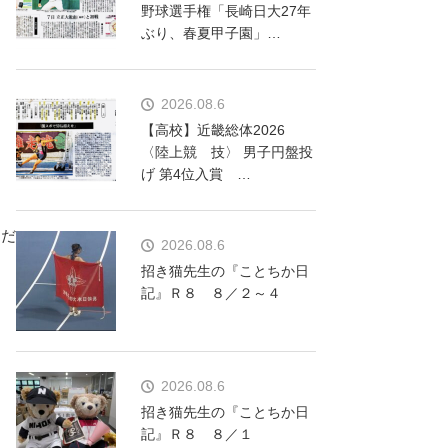
野球選手権「長崎日大27年
ぶり、春夏甲子園」…
2026.08.6
【高校】近畿総体2026
〈陸上競 技〉 男子円盤投
げ 第4位入賞 …
ただ
2026.08.6
招き猫先生の『ことちか日
記』Ｒ８ ８／２～４
2026.08.6
招き猫先生の『ことちか日
記』Ｒ８ ８／１